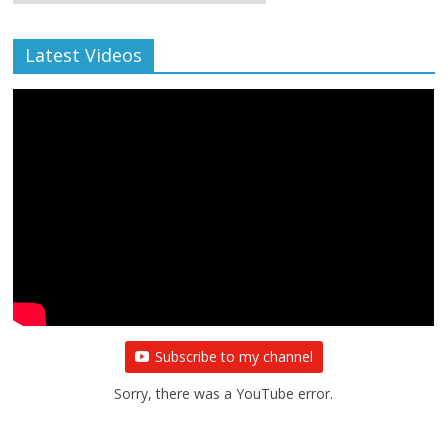
Archive
Latest Videos
All Rights News
Bareilly
Uttar Pradesh
राजनीति
हॉट
राजनीतिक
प्रथम आगमन पर नवनियुक्त प्रदेश उपाध्यक्ष सोनू
बाल्मीकि का किया गया स्वागत
August 6, 2021
Editor All Rights
0
Subscribe to my channel
Sorry, there was a YouTube error.