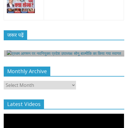
All Rights News
Bareilly
Uttar Pradesh
राजनीति
हॉट
राजनीतिक
प्रथम आगमन पर नवनियुक्त प्रदेश उपाध्यक्ष सोनू
जरूर पढ़ें
बाल्मीकि का किया गया स्वागत
August 6, 2021
Editor All Rights
0
Monthly Archive
Monthly
Archive
Latest Videos