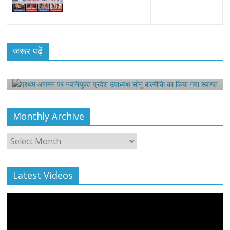
All Rights News
Bareilly
Uttar Pradesh
राजनीति
हॉट
राजनीतिक
प्रथम आगमन पर नवनियुक्त प्रदेश उपाध्यक्ष सोनू
जरूर पढ़ें
बाल्मीकि का किया गया स्वागत
August 6, 2021
Editor All Rights
0
Monthly Archive
Monthly
Archive
Latest Videos