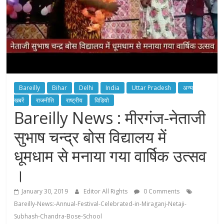
Bareilly
Bihar
Delhi
India
Uttar Pradesh
अन्य
खबरें
राजनीति
राष्ट्रीय
विडियो
Bareilly News : मीरगंज-नेताजी
सुभाष चन्द्र बोस विद्यालय में
धूमधाम से मनाया गया वार्षिक उत्सव
।
January 30, 2019
Editor All Rights
0 Comments
Bareilly-News:-Annual-Festival-Celebrated-in-Miraganj-Netaji-
Subhash-Chandra-Bose-School