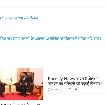
पर उमड़ा आस्था का सैलाब
डित राधेश्याम जयंती के अवसर आयोजित कार्यक्रम में पंडित हरि शंकर
All Rights News
Bareilly
Uttar
Pradesh
राजनीति
हॉट राजनीतिक
समाजवादी पार्टी ने किया महंगाई के
खिलाफ प्रदर्शन
August 4, 2021
Editor All Rights
0
Bareilly News-बारादरी क्षेत्र में
ज़रुरत मंद परिवारों को रज़ाई वितरण !
January 3, 2021
0
द्र प्रधान ने जापान के प्रमुख