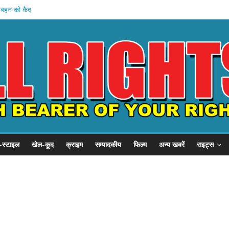
ें बहन को कैद
जवी शुरू
बड़ा प्रदर्शन
, SSP से गुहार
का छात्र संवाद
-स्टाइल
खेल-कूद
क्राइम
सम्पादकीय
फिल्म
अन्य खबरें
राइट्स