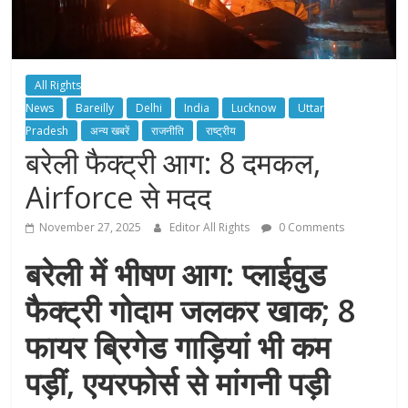
All Rights
News
Bareilly
Delhi
India
Lucknow
Uttar
Pradesh
अन्य खबरें
राजनीति
राष्ट्रीय
बरेली फैक्ट्री आग: 8 दमकल,
Airforce से मदद
November 27, 2025
Editor All Rights
0 Comments
बरेली में भीषण आग: प्लाईवुड
फैक्ट्री गोदाम जलकर खाक; 8
फायर ब्रिगेड गाड़ियां भी कम
पड़ीं, एयरफोर्स से मांगनी पड़ी