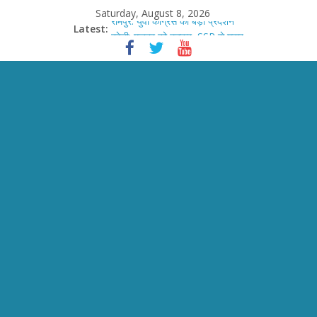
Skip
Saturday, August 8, 2026
to
Latest:
रामपुर: युवा कांग्रेस का बड़ा प्रदर्शन
content
बरेली: मजदूर को टक्कर, SSP से गुहार
प्रयागराज: राहुल गांधी का छात्र संवाद
बरेली: मासूम की हत्या में बहन को कैद
बरेली: 108वां उर्स-ए-रजवी शुरू