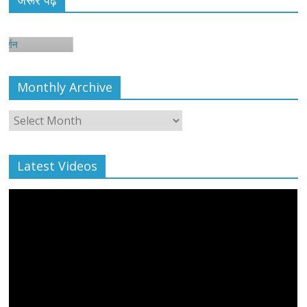
न
Monthly Archive
Monthly
Archive
Latest Videos
All Rights News
Bareilly
Uttar Pradesh
राजनीति
हॉट
राजनीतिक
प्रथम आगमन पर नवनियुक्त प्रदेश उपाध्यक्ष सोनू
बाल्मीकि का किया गया स्वागत
August 6, 2021
Editor All Rights
0