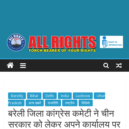
ALL
RIGHTS
Torch
Bearer
Bareilly
Bihar
Delhi
India
Lucknow
Uttar
of
Pradesh
अन्य खबरें
राजनीति
राष्ट्रीय
विडियो
your
बरेली जिला कांग्रेस कमेटी ने चीन
Rights
सरकार को लेकर अपने कार्यालय पर