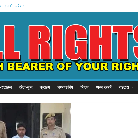
का इनामी अरेस्ट
चे खादी मॉल
न की शुरुआत
होस्टल दौरा
-स्टाइल
खेल-कूद
क्राइम
सम्पादकीय
फिल्म
अन्य खबरें
राइट्स