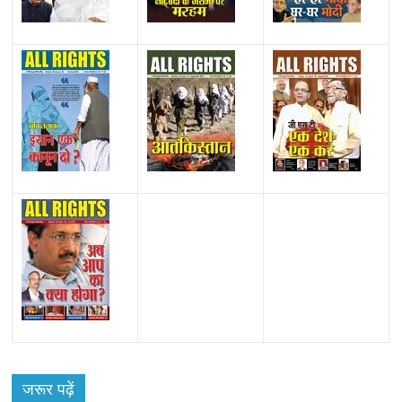
All Rights News
Bareilly
Uttar Pradesh
राजनीति
हॉट
राजनीतिक
जरूर पढ़ें