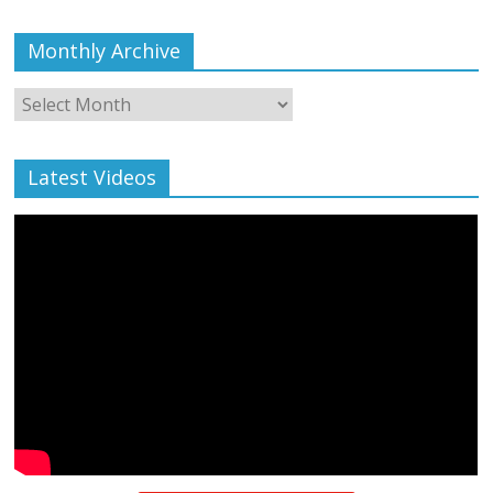
Monthly Archive
Monthly
Archive
Latest Videos
All Rights News
Bareilly
Uttar Pradesh
राजनीति
हॉट
राजनीतिक
प्रथम आगमन पर नवनियुक्त प्रदेश उपाध्यक्ष सोनू
बाल्मीकि का किया गया स्वागत
August 6, 2021
Editor All Rights
0