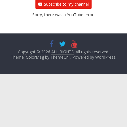
Subscribe to my channel
Sorry, there was a YouTube error.
Copyright © 2026
ALL RIGHTS
. All rights reserved.
Theme:
ColorMag
by ThemeGrill. Powered by
WordPress
.