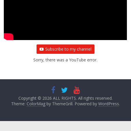
प्रथम आगमन पर नवनियुक्त प्रदेश उपाध्यक्ष सोनू
बाल्मीकि का किया गया स्वागत
August 6, 2021
Editor All Rights
0
Subscribe to my channel
Sorry, there was a YouTube error.
Copyright © 2026
ALL RIGHTS
. All rights reserved.
Theme:
ColorMag
by ThemeGrill. Powered by
WordPress
.