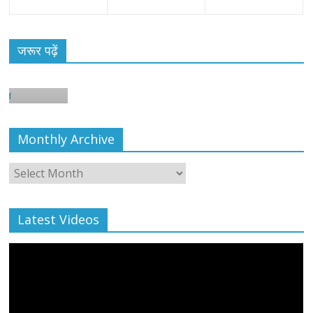
जरूर पढ़ें
Monthly Archive
Monthly
Archive
Latest Videos
All Rights News
Bareilly
Uttar Pradesh
राजनीति
हॉट
राजनीतिक