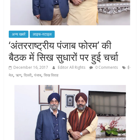
अन्य खबरें
लाइफ-स्टाइल
‘अंतरराष्ट्रीय पंजाब फोरम’ की
बैठक में सिख सुधारों पर हुई चर्चा
December 16, 2017
Editor All Rights
0 Comments
ई-
,
,
,
,
मेल
ऋण
दिल्ली
पंजाब
सिख विवाह