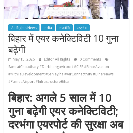
All Rights News
India
राजनीति
राष्ट्रीय
बिहार में एयर कनेक्टिविटी 10 गुना
बढ़ेगी
May 15, 2026
Editor All Rights
0 Comments
SamratChaudhary #DarbhangaAirport #CISF #BiharAviation
#MithilaDevelopment #SanjayJha #AirConnectivity #BiharNews
#PurneaAirport #InfrastructureBihar
बिहार: अगले 5 साल में 10
गुना बढ़ेगी एयर कनेक्टिविटी;
दरभंगा एयरपोर्ट की सुरक्षा अब