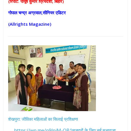
(रिपोर्ट: पीयूष कुमार प्रियदर्शी, बिहार)
गोपाल चन्द्र अग्रवाल,सीनियर एडिटर
(Allrights Magazine)
शेखपुरा: जीविका महिलाओं का सिलाई प्रशिक्षण!
https://wp.me/p9lpiM-OB1मजदूरों के लिए नई मुआवज़ा