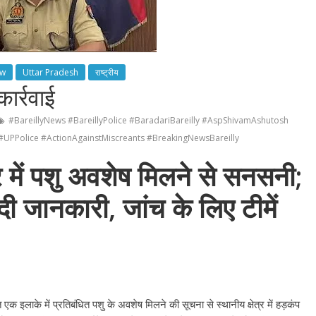
ow
Uttar Pradesh
राष्ट्रीय
कार्रवाई
#BareillyNews #BareillyPolice #BaradariBareilly #AspShivamAshutosh
PPolice #ActionAgainstMiscreants #BreakingNewsBareilly
त्र में पशु अवशेष मिलने से सनसनी;
ी जानकारी, जांच के लिए टीमें
त एक इलाके में प्रतिबंधित पशु के अवशेष मिलने की सूचना से स्थानीय क्षेत्र में हड़कंप