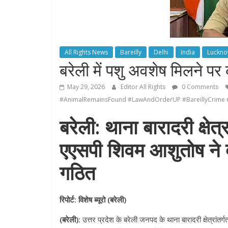
All Rights News
Bareilly
Delhi
India
Luckn
बरेली में पशु अवशेष मिलने पर 
May 29, 2026
Editor All Rights
0 Comments
#AnimalRemainsFound #LawAndOrderUP #BareillyCrime #U
बरेली: थाना बारादरी क्षे
एएसपी शिवम आशुतोष ने द
गठित
रिपोर्ट: विशेष ब्यूरो (बरेली)
(बरेली):
उत्तर प्रदेश के बरेली जनपद के थाना बारादरी क्षेत्रांतर्ग