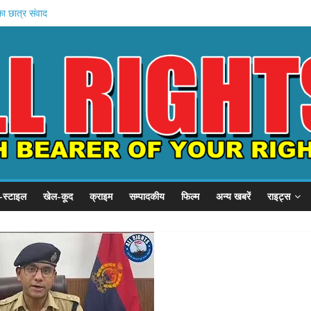
, SSP से गुहार
का छात्र संवाद
ें बहन को कैद
जवी शुरू
बड़ा प्रदर्शन
-स्टाइल
खेल-कूद
क्राइम
सम्पादकीय
फिल्म
अन्य खबरें
राइट्स