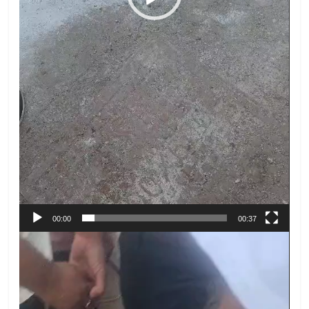
00:00
00:37
Video
Player