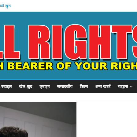
जवी शुरू
बड़ा प्रदर्शन
, SSP से गुहार
का छात्र संवाद
ें बहन को कैद
-स्टाइल
खेल-कूद
क्राइम
सम्पादकीय
फिल्म
अन्य खबरें
राइट्स