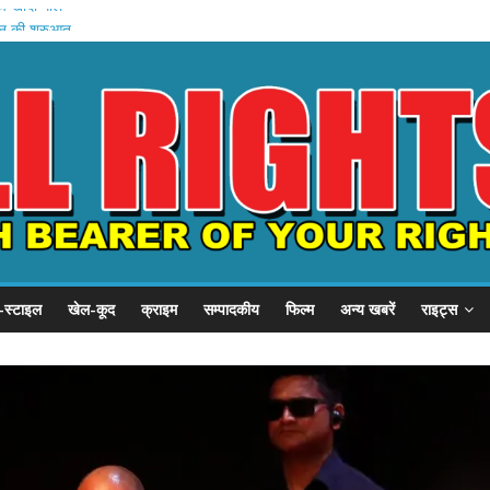
चे खादी मॉल
न की शुरुआत
होस्टल दौरा
 21 हजार करोड़
का इनामी अरेस्ट
-स्टाइल
खेल-कूद
क्राइम
सम्पादकीय
फिल्म
अन्य खबरें
राइट्स