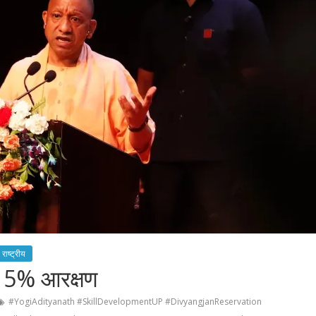
राष्ट्रीय
 को 5% आरक्षण
#YogiAdityanath #SkillDevelopmentUP #DivyangjanReservation