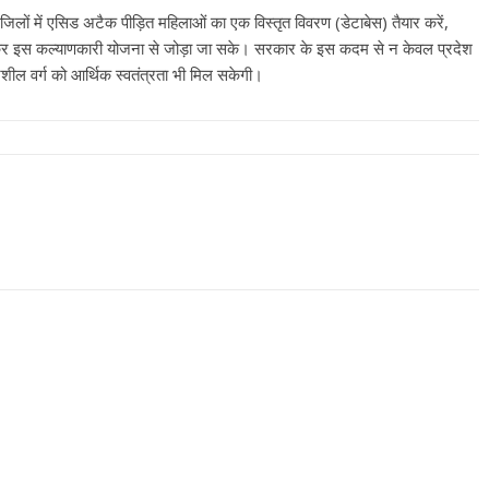
उपाध्यक्ष सोनू बाल्मीकि का किया ग
जिलों में एसिड अटैक पीड़ित महिलाओं का एक विस्तृत विवरण (डेटाबेस) तैयार करें,
स्वागत
 इस कल्याणकारी योजना से जोड़ा जा सके। सरकार के इस कदम से न केवल प्रदेश
August 6, 2021
Editor All Rights
0
ील वर्ग को आर्थिक स्वतंत्रता भी मिल सकेगी।
Bareilly
Uttar
हॉट राजनीतिक
 ने किया महंगाई के
न
Editor All Rights
0