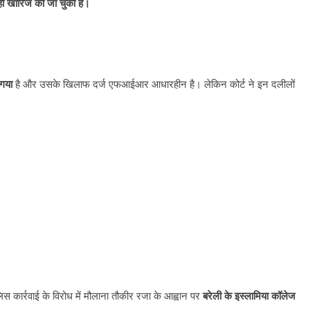
 ही खारिज की जा चुकी हैं।
 गया
है और उसके खिलाफ दर्ज एफआईआर आधारहीन है। लेकिन कोर्ट ने इन दलीलों
All Rights News
Bareilly
Uttar
All Rights News
Pradesh
राजनीति
हॉट राजनीतिक
Pradesh
राजनीति
प्रथम आगमन पर नवनियुक्त प्रदेश
समाजवादी पार्टी
िस कार्रवाई के विरोध में मौलाना तौकीर रजा के आह्वान पर
बरेली के इस्लामिया कॉलेज