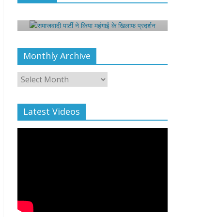
न
Editor All Rights
0
Monthly Archive
Monthly
All Rights News
Bareilly
Uttar
Archive
Pradesh
राजनीति
हॉट राजनीतिक
प्रथम आगमन पर नवनियुक्त प्रद
Latest Videos
उपाध्यक्ष सोनू बाल्मीकि का किया ग
स्वागत
August 6, 2021
Editor All Rights
0