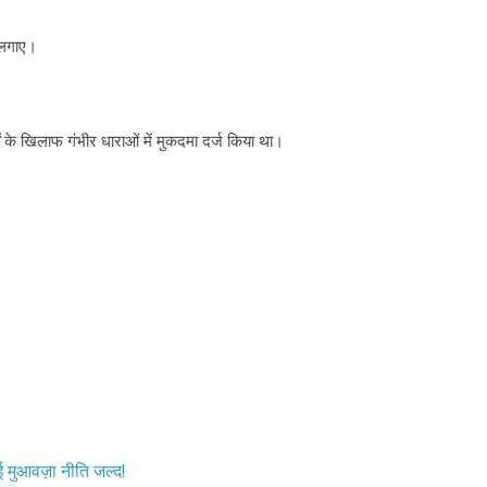
उपाध्यक्ष सोनू बाल्मीकि का किया गया
खिलाफ प्रदर्श
स्वागत
August 4, 2021
े लगाए।
August 6, 2021
Editor All Rights
0
के खिलाफ गंभीर धाराओं में मुकदमा दर्ज किया था।
ुआवज़ा नीति जल्द!