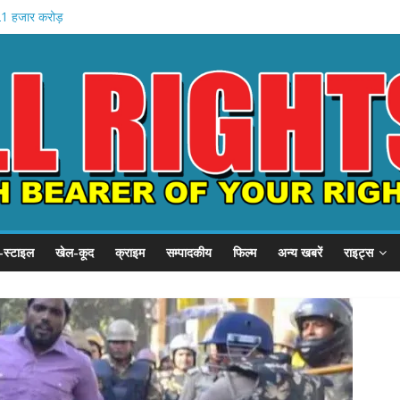
 21 हजार करोड़
1 समस्याएं
चे खादी मॉल
न की शुरुआत
होस्टल दौरा
-स्टाइल
खेल-कूद
क्राइम
सम्पादकीय
फिल्म
अन्य खबरें
राइट्स