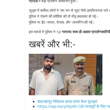
ग्राउंड
में बड़ा प्रदर्शन आयोजित हुआ।
जुलूस में शामिल लोगों ने ‘सर तन से जुदा जैसे आपत्तिजनक नार
पुलिस ने रोकने की कोशिश की तो भीड़ हमलावर हो गई।
पुलिस पर ईंट–पत्थर, तेजाब, और \फायरिंग\की गई।
इस मामले में पुलिस ने 5
2 नामजद साथ ही अज्ञात प्रदर्शनकारियों
खबरें और भी:-
All Rights News
Bareilly
Uttar
Pradesh
राजनीति
हॉट राजनीतिक
समाजवादी पार्टी ने किया महंगाई के
खिलाफ प्रदर्शन
August 4, 2021
Editor All Rights
0
शाहजहांपुर मेडिकल छात्र हत्या केस सुलझा!
https://wp.me/p9lpiM-OB1मजदूरों के लिए नई म