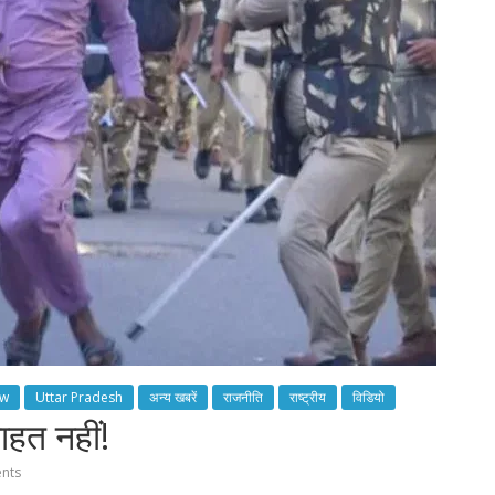
ow
Uttar Pradesh
अन्य खबरें
राजनीति
राष्ट्रीय
विडियो
ाहत नहीं!
nts