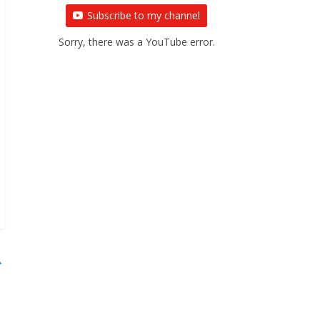
Subscribe to my channel
Sorry, there was a YouTube error.
→