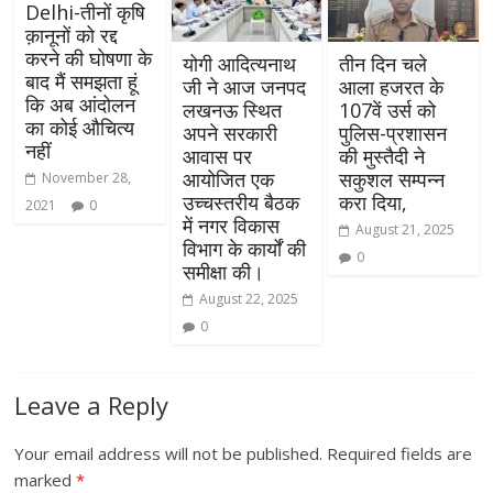
Delhi-तीनों कृषि
क़ानूनों को रद्द
करने की घोषणा के
योगी आदित्यनाथ
तीन दिन चले
बाद मैं समझता हूं
जी ने आज जनपद
आला हजरत के
कि अब आंदोलन
लखनऊ स्थित
107वें उर्स को
का कोई औचित्य
अपने सरकारी
पुलिस-प्रशासन
नहीं
आवास पर
की मुस्तैदी ने
आयोजित एक
सकुशल सम्पन्न
November 28,
उच्चस्तरीय बैठक
करा दिया,
2021
0
में नगर विकास
August 21, 2025
विभाग के कार्यों की
0
समीक्षा की।
August 22, 2025
0
Leave a Reply
Your email address will not be published.
Required fields are
marked
*