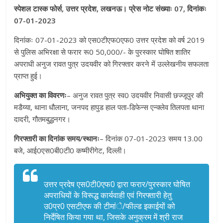
स्पेशल टास्क फोर्स, उत्तर प्रदेश, लखनऊ। प्रेस नोट संख्याः 07, दिनांकः
07-01-2023
दिनांकः 07-01-2023 को एस0टीएफ0एफ0 उत्तर प्रदेश को वर्ष 2019
से पुलिस अभिरक्षा से फरार रू0 50,000/- के पुरस्कार घोषित शातिर
अपराधी अनुज रावत पुत्र उदयवीर को गिरफ्तार करने में उल्लेखनीय सफलता
प्राप्त हुई।
अभियुक्त का विवरणः
– अनुज रावत पुत्र स्व0 उदयवीर निवासी छज्जूपुर की
मडैय्या, थाना धौलाना, जनपद हापुड हाल पता-डिफेन्स एन्क्लेव तिलपता थाना
दादरी, गौतमबुद्धनगर।
गिरफ्तारी का दिनांक समय/स्थानः
– दिनांक 07-01-2023 समय 13.00
बजे, आई0एस0बी0टी0 कष्मीरीगेट, दिल्ली।
उत्तर प्रदेष एस0टी0एफ0 द्वारा फरार/पुरस्कार घोषित
अपराधियों के विरूद्ध कार्यवाही एवं गिरफ्तारी हेतु
उ0प्र0 एसटीएफ की टीमांे/फील्ड इकाईयों को
निर्देषित किया गया था, जिसके अनुक्रम में श्री राज