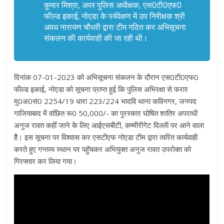
कुमार मिश्रा, अपर पुलिस अधीक्षक, एस0टी0एफ0
फील्ड इकाई, नोएडा के पर्यवेक्षण में उप निरीक्षक श्री
अवध नारायण चौधरी द्वारा टीम गठित कर अभिसूचना
संकलन की कार्यवाही की जा रही थी।
दिनांक 07-01-2023 को अभिसूचना संकलन के दौरान एस0टी0एफ0
फील्ड इकाई, नोएडा को सूचना प्राप्त हुई कि पुलिस अभिरक्षा से फरार
मु0अ0सं0 2254/19 धारा 223/224 भादवि थाना कविनगर, जनपद
गाजियाबाद में वांछित रू0 50,000/- का पुरस्कार घोषित शातिर अपराधी
अनुज रावत कहीं जाने के लिए आईएसबीटी, कष्मीरीगेट दिल्ली पर आने वाला
हैै। इस सूचना पर विश्वास कर एसटीएफ नोएडा टीम द्वारा त्वरित कार्यवाही
करते हुए गन्तव्य स्थान पर पहॅुचकर अभियुक्त अनुज रावत उपरोक्त को
गिरफ्तार कर लिया गया।