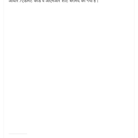
आधार /एडमिट कार्ड व ओएमआर शीट बरामद की गयी हैं।