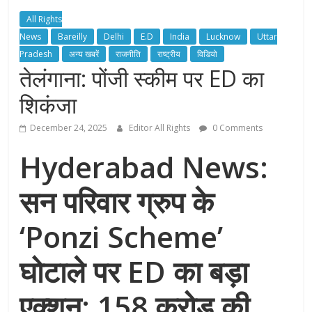
All Rights
News
Bareilly
Delhi
E.D
India
Lucknow
Uttar
Pradesh
अन्य खबरें
राजनीति
राष्ट्रीय
विडियो
तेलंगाना: पोंजी स्कीम पर ED का
शिकंजा
December 24, 2025
Editor All Rights
0 Comments
Hyderabad News:
सन परिवार ग्रुप के
‘Ponzi Scheme’
घोटाले पर ED का बड़ा
एक्शन; 158 करोड़ की