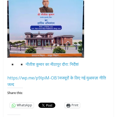
नीतीश कुमार का मीठापुर दौरा: निर्देश!
https://wp.me/p9lpiM-OB1मजदूरों के लिए नई मुआवज़ा नीति
जल्द
Share this:
WhatsApp
Print