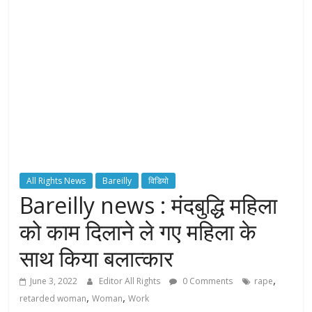
y
o
u
r
R
i
g
h
t
s
All Rights News
Bareilly
विडियो
Bareilly news : मंदबुद्धि महिला
को काम दिलाने ले गए महिला के
साथ किया बलात्कार
,
June 3, 2022
Editor All Rights
0 Comments
rape
,
,
retarded woman
Woman
Work