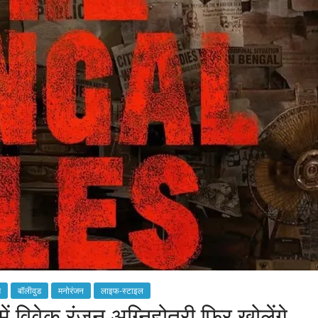
म
बॉलीवुड
मनोरंजन
लाइफ-स्टाइल
 विवेक रंजन अग्निहोत्री फिर खोलेंगे