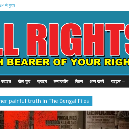
P से गुहार
छात्र संवाद
हन को कैद
शुरू
 प्रदर्शन
-स्टाइल
खेल-कूद
क्राइम
सम्पादकीय
फिल्म
अन्य खबरें
राइट्स
her painful truth in The Bengal Files