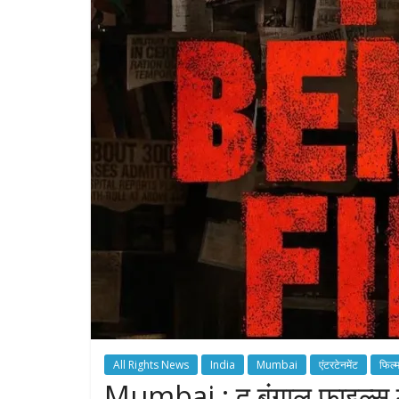
All Rights News
India
Mumbai
एंटरटेनमेंट
फिल्
Mumbai : द बंगाल फाइल्स में