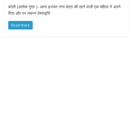
f
बरेली (अशोक गुप्ता )- थाना इज्जत नगर क्षेत्र की रहने वाली एक महिला ने अपने
y
पिता और पर जबरन वेश्यावृत्ति
o
u
Read more
r
R
i
g
h
t
s