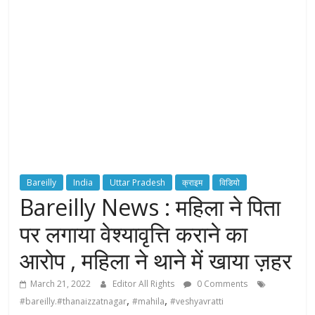
H
T
S
T
o
r
c
Bareilly
India
Uttar Pradesh
क्राइम
विडियो
h
Bareilly News : महिला ने पिता
B
e
पर लगाया वेश्यावृत्ति कराने का
a
आरोप , महिला ने थाने में खाया ज़हर
r
e
March 21, 2022
Editor All Rights
0 Comments
r
,
,
#bareilly.#thanaizzatnagar
#mahila
#veshyavratti
o