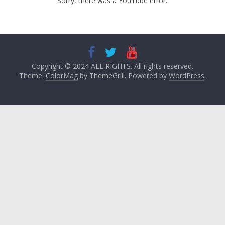
Sorry, there was a YouTube error.
Copyright © 2024
ALL RIGHTS
. All rights reserved.
Theme:
ColorMag
by ThemeGrill. Powered by
WordPress
.