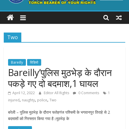
ALL
RIGHTS
Two
Torch
Bearer
of
your
Bareilly
विडियो
Rights
Bareilly’पुलिस मुठभेड़ के दौरान
पकड़े गए दो बदमाश,1 घायल
April 12, 2022
Editor All Rights
0 Comments
1
,
,
,
injured
naughty
police
Two
बरेली – पुलिस मुठभेड़ के दौरान फतेहगंज पश्चिमी के भगवानपुर तिराहे से 2
बदमाशों को गिरफ्तार किया गया है।मुठभेड़ के