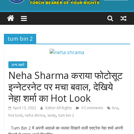
ALL
RIGHTS
tum bin 2
Torch
Bearer
of
your
अन्य खबरें
Rights
Neha Sharma कराया फोटोसूट
इन्नेटरनेट पर मचा बवाल, देखिये
नेहा शर्मा का Hot Look
,
April 13, 2022
Editor All Rights
0 Comments
bra
,
,
,
hot look
neha shrma
sexty
tum bin 2
Tum Bin 2 में अपनी अदाओ का जलवा दिखाने वाली एक्ट्रेस नेहा शर्मा अपनी