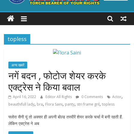
ALL
RIGHTS
topless
Torch
Bearer
of
your
अन्य खबरें
Rights
नगें बदन , फोटोज शेयर करके
एक्ट्रेस ने किया बवाल
,
April 16, 2022
Editor All Rights
0 Comments
Actor
,
,
,
,
,
beauthifull lady
bra
Flora Saini
panty
stri frame gril
topless
फ्लोरा सैनी यूं तो अक्सर ही अपनी बोल्ड तस्वीरें शेयर करके चर्चा में बनी रहती हैं.
लेकिन एक्ट्रेस ने अब