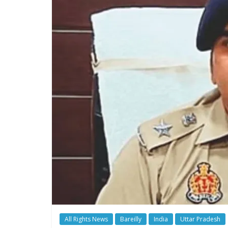
All Rights News
Bareilly
India
Uttar Pradesh