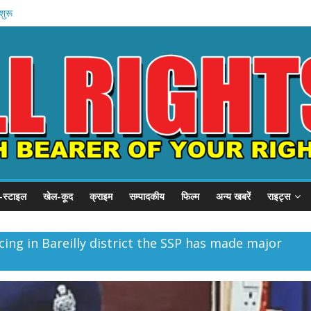
हन को कैद
शुरू
 प्रदर्शन
P से गुहार
छात्र संवाद
-स्टाइल
खेल-कूद
क्राइम
सम्पादकीय
फिल्म
अन्य खबरें
राइट्स
ing in Bareilly district the SSP has made major