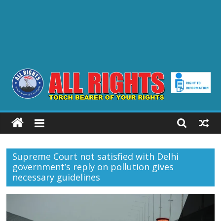
ALL
RIGHTS
Supreme Court not satisfied with Delhi
Torch
government’s reply on pollution gives
Bearer
necessary guidelines
of
your
Rights