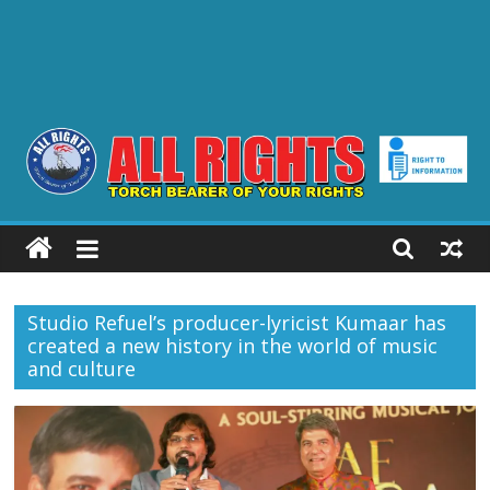
ALL
RIGHTS
Studio Refuel’s producer-lyricist Kumaar has
Torch
created a new history in the world of music
Bearer
and culture
of
your
Rights