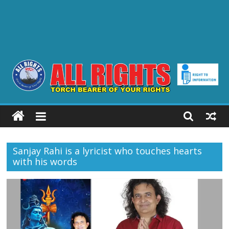
ALL
RIGHTS
Sanjay Rahi is a lyricist who touches hearts
Torch
with his words
Bearer
of
your
Rights