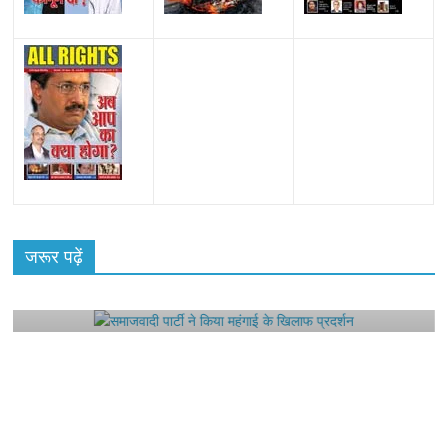
All Rights News
Bareilly
Uttar Pradesh
राजनीति
हॉट
राजनीतिक
जरूर पढ़ें
समाजवादी पार्टी ने किया महंगाई के खिलाफ प्रदर्शन
August 4, 2021
Editor All Rights
0