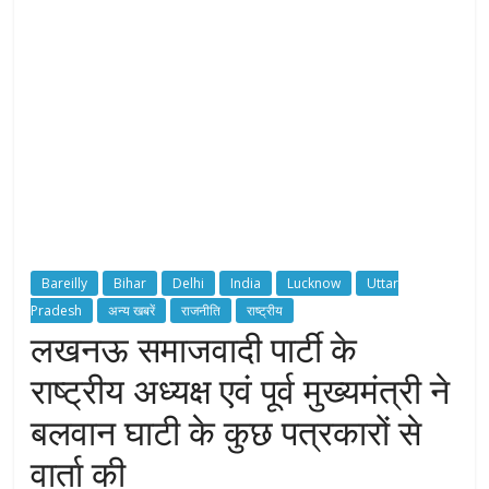
H
T
S
T
o
r
c
Bareilly
Bihar
Delhi
India
Lucknow
Uttar
h
Pradesh
अन्य खबरें
राजनीति
राष्ट्रीय
B
लखनऊ समाजवादी पार्टी के
e
a
राष्ट्रीय अध्यक्ष एवं पूर्व मुख्यमंत्री ने
r
e
बलवान घाटी के कुछ पत्रकारों से
r
वार्ता की
o