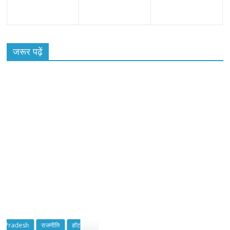
जरूर पढ़ें
हॉट