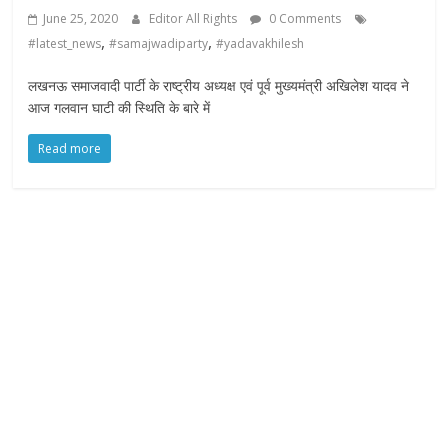
f
June 25, 2020
Editor All Rights
0 Comments
y
,
,
#latest_news
#samajwadiparty
#yadavakhilesh
o
u
लखनऊ समाजवादी पार्टी के राष्ट्रीय अध्यक्ष एवं पूर्व मुख्यमंत्री अखिलेश यादव ने
r
आज गलवान घाटी की स्थिति के बारे में
R
Read more
i
g
h
t
s