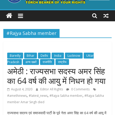
ALL
RIGHTS
#Rajya Sabha member
Torch
Bearer
of
your
Bareilly
Bihar
Delhi
India
Lucknow
Uttar
Rights
Pradesh
अन्य खबरें
राजनीति
राष्ट्रीय
अमेठी : राज्यसभा सदस्य अमर सिंह
का 64 वर्ष की आयु में निधन हो गया
August 4, 2020
Editor All Rights
0 Comments
,
,
,
#amethinews
#latest_news
#Rajya Sabha member
#Rajya Sabha
member Amar Singh died
राज्यसभा सदस्य एवं समाजवादी पार्टी के पूर्व नेता अमर सिंह का 64 वर्ष की आयु में