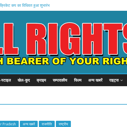
क्रिकेट कप का विधिवत हुआ शुभारंभ
ंबेडकर जनकल्याण समाज सेवा समिति ने मनाई भीमराव अंबेडकर जी की जयंती
ल लूटने के बाद चलती ट्रेन से दिया धक्का युवक घायल
र से निकली डॉ भीम राव अम्बेडकर की शोभायात्रा
ीर से निकली डॉ भीम राव अम्बेडकर की शोभायात्रा
-स्टाइल
खेल-कूद
क्राइम
सम्पादकीय
फिल्म
अन्य खबरें
राइट्स
ar Pradesh
अन्य खबरें
राजनीति
राष्ट्रीय