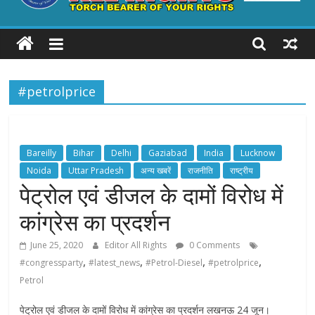
ALL
RIGHTS
#petrolprice
Torch
Bearer
of
your
Bareilly
Bihar
Delhi
Gaziabad
India
Lucknow
Rights
Noida
Uttar Pradesh
अन्य खबरें
राजनीति
राष्ट्रीय
पेट्रोल एवं डीजल के दामों विरोध में
कांग्रेस का प्रदर्शन
June 25, 2020
Editor All Rights
0 Comments
,
,
,
,
#congressparty
#latest_news
#Petrol-Diesel
#petrolprice
Petrol
पेट्रोल एवं डीजल के दामों विरोध में कांग्रेस का प्रदर्शन लखनऊ 24 जून।