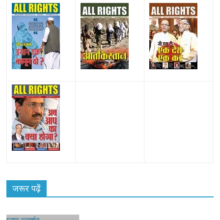
हॉट
जरूर पढ़ें
दर्शन