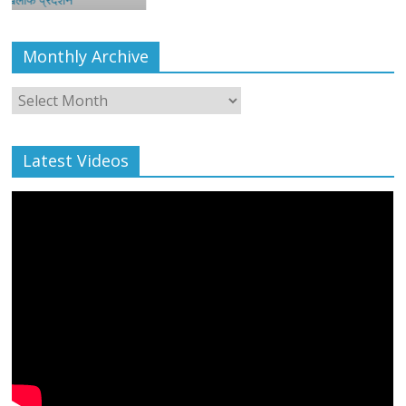
Monthly Archive
Monthly
Archive
Latest Videos
All Rights News
Bareilly
Uttar Pradesh
राजनीति
हॉट
राजनीतिक
प्रथम आगमन पर नवनियुक्त प्रदेश उपाध्यक्ष सोन
बाल्मीकि का किया गया स्वागत
August 6, 2021
Editor All Rights
0