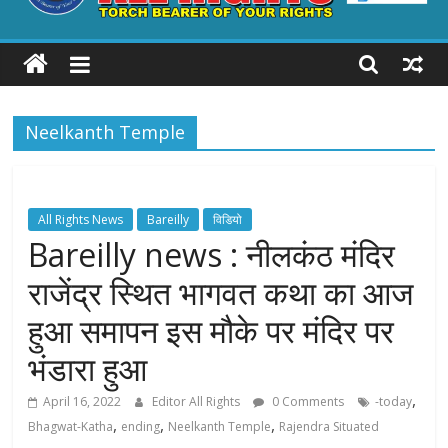
ALL
RIGHTS
Neelkanth Temple
Torch
Bearer
of
your
All Rights News
Bareilly
विडियो
Rights
Bareilly news : नीलकंठ मंदिर
राजेंद्र स्थित भागवत कथा का आज
हुआ समापन इस मौके पर मंदिर पर
भंडारा हुआ
,
April 16, 2022
Editor All Rights
0 Comments
-today
,
,
,
Bhagwat-Katha
ending
Neelkanth Temple
Rajendra Situated