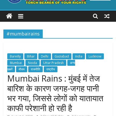
ALL
RIGHTS
#mumbairains
Torch
Bearer
of
your
Bareilly
Bihar
Delhi
Gaziabad
India
Lucknow
Rights
Mumbai
Noida
Uttar Pradesh
अन्य
खबरें
मौसम
राजनीति
राष्ट्रीय
Mumbai Rains : मुंबई में तेज
बारिश के कारण जगह-जगह पानी
भर गया, जिससे लोगों को यातायात
काफी परेशानी हो रही है