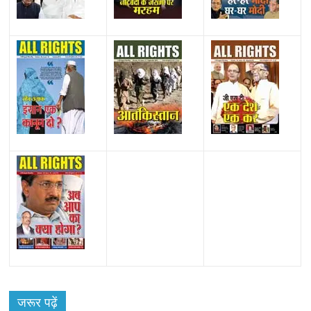
All Rights News
Bareilly
Uttar Pradesh
राजनीति
हॉट
राजनीतिक
जरूर पढ़ें