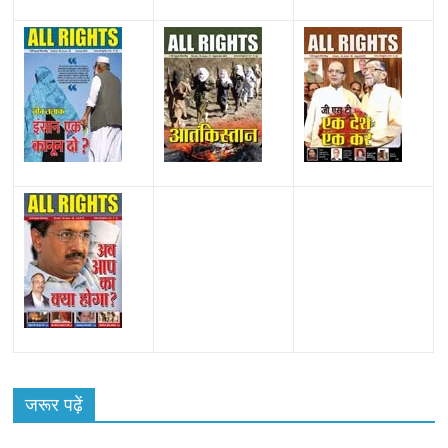
All Rights News
Bareilly
Uttar Pradesh
राजनीति
हॉट
राजनीतिक
जरूर पढ़ें
समाजवादी पार्टी ने किया महंगाई के खिलाफ प्रदर्शन