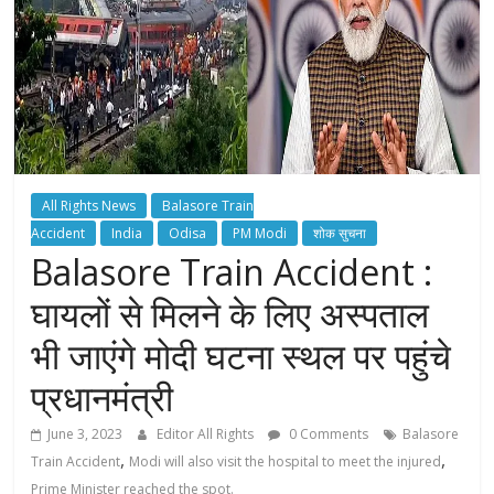
All Rights News
Balasore Train
Accident
India
Odisa
PM Modi
शोक सुचना
Balasore Train Accident :
घायलों से मिलने के लिए अस्पताल
भी जाएंगे मोदी घटना स्थल पर पहुंचे
प्रधानमंत्री
June 3, 2023
Editor All Rights
0 Comments
Balasore
,
,
Train Accident
Modi will also visit the hospital to meet the injured
Prime Minister reached the spot.