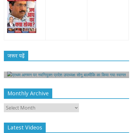
All Rights News
Bareilly
Uttar Pradesh
राजनीति
हॉट
राजनीतिक
रा
प्रथम आगमन पर नवनियुक्त प्रदेश उपाध्यक्ष सोनू
जरूर पढ़ें
बाल्मीकि का किया गया स्वागत
स
August 6, 2021
Harsh Sahni
0
Monthly Archive
Monthly
Archive
Latest Videos