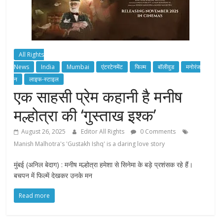
All Rights
News
India
Mumbai
एंटरटेनमेंट
फिल्म
बॉलीवुड
मनोरंज
न
लाइफ-स्टाइल
एक साहसी प्रेम कहानी है मनीष
मल्होत्रा की ‘गुस्ताख इश्क’
August 26, 2025
Editor All Rights
0 Comments
Manish Malhotra's 'Gustakh Ishq' is a daring love story
मुंबई (अनिल बेदाग) : मनीष मल्होत्रा हमेशा से सिनेमा के बड़े प्रशंसक रहे हैं।
बचपन में फिल्में देखकर उनके मन
Read more