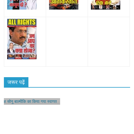
हॉट
 सोनू
जरूर पढ़ें