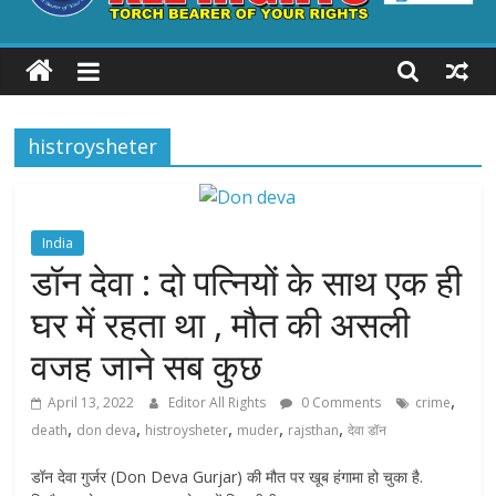
ALL
RIGHTS
histroysheter
Torch
Bearer
of
your
India
Rights
डॉन देवा : दो पत्नियों के साथ एक ही
घर में रहता था , मौत की असली
वजह जाने सब कुछ
,
April 13, 2022
Editor All Rights
0 Comments
crime
,
,
,
,
,
death
don deva
histroysheter
muder
rajsthan
देवा डॉन
डॉन देवा गुर्जर (Don Deva Gurjar) की मौत पर खूब हंगामा हो चुका है.