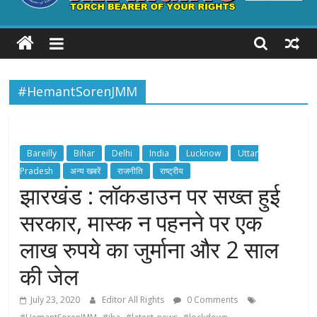
ALL
RIGHTS
#HemantSorenJMM
Torch
Bearer
of
your
Bareilly
Bihar
Delhi
India
Lucknow
Uttar
Rights
Pradesh
अन्य खबरें
राजनीति
राष्ट्रीय
झारखंड : लॉकडाउन पर सख्त हुई
सरकार, मास्क न पहनने पर एक
लाख रुपये का जुर्माना और 2 साल
की जेल
July 23, 2020
Editor All Rights
0 Comments
,
,
,