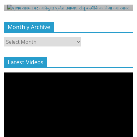
August 6, 2021
Harsh Sahni
0
Monthly Archive
Monthly
Archive
Latest Videos