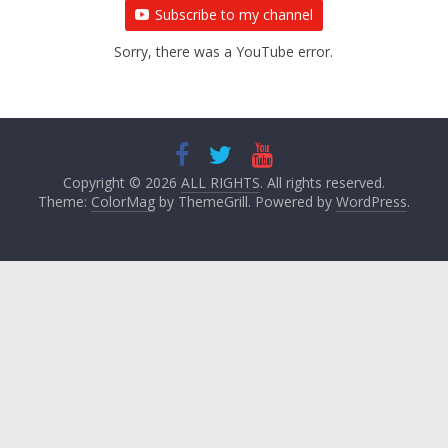
Subscribe to my channel
Sorry, there was a YouTube error.
Copyright © 2026
ALL RIGHTS
. All rights reserved.
Theme:
ColorMag
by ThemeGrill. Powered by
WordPress
.