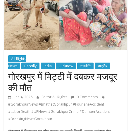
All Rights
News
Bareilly
India
Lucknow
राजनीति
राष्ट्रीय
गोरखपुर में मिट्टी में दबकर मजदूर
की मौत
June 4, 2026
Editor All Rights
0 Comments
#GorakhpurNews #BhathatGorakhpur #FourlaneAccident
#LaborDeath #UPNews #GorakhpurCrime #DumperAccident
#BreakingNewsGorakhpur