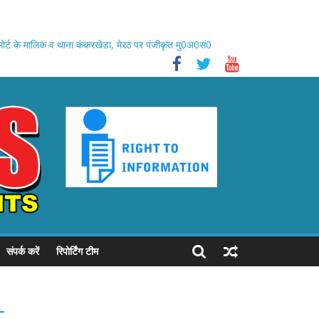
रिसोर्ट के मालिक व थाना कंकरखेडा, मेरठ पर पंजीकृत मु0अ0सं0
संपर्क करें
रिपोर्टिंग टीम