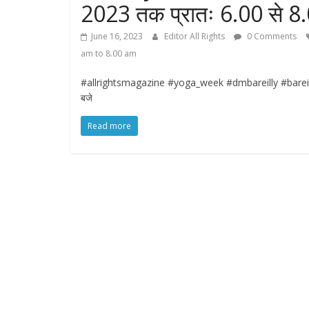
2023 तक प्रातः 6.00 से 8.
June 16, 2023
Editor All Rights
0 Comments
am to 8.00 am
#allrightsmagazine #yoga_week #dmbareilly #bareillydm 
बजे
Read more