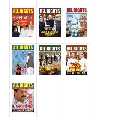
All Rights News
Bareilly
Uttar