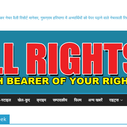
ेचर वैली रिसोर्ट मानेसर, गुरूग्राम हरियाणा में अभ्यार्थियों को पेपर पढ़ाने वाले नेचरवली 
निक परीक्षा अधि0 में वांछित अभियुक्त गिरफ्तार
का 01 तस्कर प्रतिबंधित/संरक्षित प्रजाति के कुल 462 तोते सहित गिरफ्तार।
 गिरोह का सरगना गिरफ्तार, लगभग 2.5 किलोग्राम चरस बरामद।
य सेना के रिटायर व कोर्ट मार्शल से दण्डित सैनिक सहित 03 गिरफ्तार।
 किया जा रहा जागरूक
-स्टाइल
खेल-कूद
क्राइम
सम्पादकीय
फिल्म
अन्य खबरें
राइट्स
eek