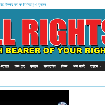
रेट क्रिकेट कप का विधिवत हुआ शुभारंभ
ेब अंबेडकर जनकल्याण समाज सेवा समिति ने मनाई भीमराव अंबेडकर जी की जयंती
ोबाइल लूटने के बाद चलती ट्रेन से दिया धक्का युवक घायल
लापीर से निकली डॉ भीम राव अम्बेडकर की शोभायात्रा
ेलापीर से निकली डॉ भीम राव अम्बेडकर की शोभायात्रा
-स्टाइल
खेल-कूद
क्राइम
सम्पादकीय
फिल्म
अन्य खबरें
राइट्स