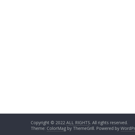
Copyright © 2022
ALL RIGHTS
. All rights reserved.
Theme:
ColorMag
by ThemeGrill. Powered by
WordPr