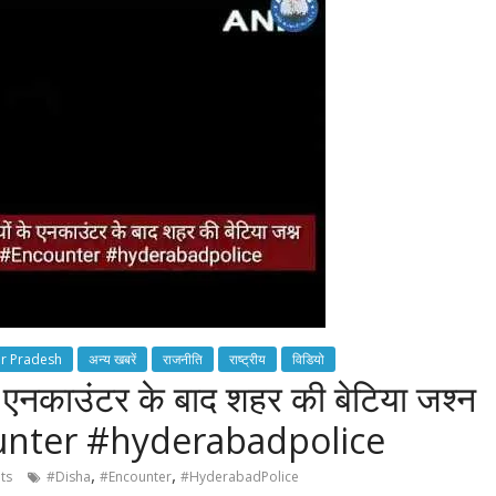
ar Pradesh
अन्य खबरें
राजनीति
राष्ट्रीय
विडियो
 के एनकाउंटर के बाद शहर की बेटिया जश्न
ounter #hyderabadpolice
,
,
ts
#Disha
#Encounter
#HyderabadPolice