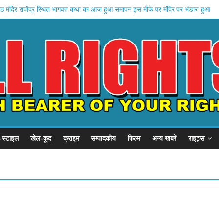
 मंदिर राजेंद्र स्थित भागवत कथा का आज हुआ समापन इस मौके पर मंदिर पर भंडारा हुआ
 पर कुछ दिन पहले आग लगाई थी अभी तक मुझे कोई मुआवजा नहीं मिला
े लोग मेरी झोपड़ी हटाना चाहते हैं जिलाधिकारी से न्याय की गुहार लगाई है
ियाओं ने किया जमीन पर कब्जा
े बुजुर्ग व्यक्ति के मकान पर किया कब्जा
-स्टाइल
खेल-कूद
क्राइम
सम्पादकीय
फिल्म
अन्य खबरें
राइट्स