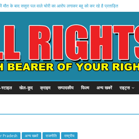
 मौत के बाद ससुरा पल वाले चोरी का आरोप लगाकर बहू को कर रहे है प्रताड़ित
शा पलटने से ई रिक्शा चालक घायल
त वाहन की टक्कर से मजदूर घायल
ोभायात्रा के दौरान हंगामा, पत्थरबाजी और तोड़फोड़ , अम्कर हुआ बवाल
तर प्रदेश मेले में लगाई गई स्काउट गाइड द्वारा समाज सेवा एवं खोया पाया केंद्र शिविर
-स्टाइल
खेल-कूद
क्राइम
सम्पादकीय
फिल्म
अन्य खबरें
राइट्स
ar Pradesh
अन्य खबरें
राजनीति
राष्ट्रीय